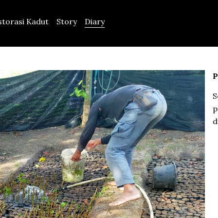
Diary
storasi Kadut
Story
P
S
p
d