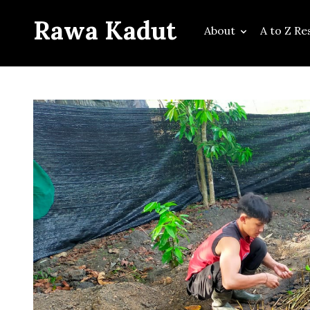
Rawa Kadut
About
A to Z Re