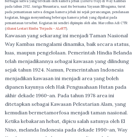
Berbagai satwa yang terekam oleh kamera jebak (
camera trap
) di Way Kambas
pada tahun 2012. Auriga Nusantara, saat itu bernama Yayasan Silvagama, turut
pada pemantauan satwa dengan kamera jebak ini sejak perancangan, pendanaan
kegiatan, hingga menyumbang beberapa kamera jebak yang dipakai pada
pemantauan tersebut. Kegiatan ini sendiri dipimpin oleh alm. Marcellus Adi CTR
(
Aliansi Lestari Rimba Terpadu - ALeRT
).
Kawasan yang sekarang ini menjadi Taman Nasional
Way Kambas mengalami dinamika, baik secara status,
luas, maupun pengelolaan. Pemerintah Hindia Belanda
telah menjadikannya sebagai kawasan yang dilindung
sejak tahun 1924. Namun, Pemerintahan Indonesia
menjadikan kawasan ini menjadi area yang boleh
dipanen kayunya oleh Hak Pengusahaan Hutan pada
akhir dekade 1960-an. Pada tahun 1978 area ini
ditetapkan sebagai Kawasan Pelestarian Alam, yang
kemudian bermetamorfosa menjadi taman nasional.
Ketika kebakaran hebat, dipicu salah satunya oleh El
Nino, melanda Indonesia pada dekade 1990-an, Way