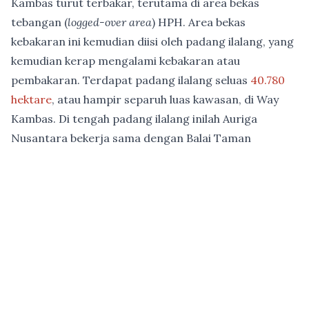
Kambas turut terbakar, terutama di area bekas
tebangan (
logged-over area
) HPH. Area bekas
kebakaran ini kemudian diisi oleh padang ilalang, yang
kemudian kerap mengalami kebakaran atau
pembakaran. Terdapat padang ilalang seluas
40.780
hektare
, atau hampir separuh luas kawasan, di Way
Kambas. Di tengah padang ilalang inilah Auriga
Nusantara bekerja sama dengan Balai Taman
Nasional Way Kambas melakukan restorasi ekosistem.
1924 -- Kawasan hutan Way Kambas dan Cabang
ditetapkan sebagai hutan lindung.
1937 -- Kawasan seluas 130.000 hektare ditetapkan
sebagai Suaka Margasatwa Way Kambas melalui SK
Gubernur Jenderal Hindia Belanda pada tanggal 26
Januari 1937 No. 26, Lembaran Negara 1937 No. 38.
1968 s.d 1974
-- Setelah beberapa dekade menjadi suaka