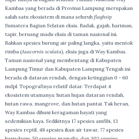
Kambas yang berada di Provinsi Lampung merupakan
salah satu ekosistem di mana seluruh
flaghsip
Sumatera Bagian Selatan eksis. Badak, gajah, harimau,
tapir, beruang madu eksis di taman nasional ini.
Bahkan spesies burung air paling langka, yaitu mentok
rimba (
Asacornis sculata
), eksis juga di Way Kambas.
Taman nasional yang membentang di Kabupaten
Lampung Timur dan Kabupaten Lampung Tengah ini
berada di dataran rendah, dengan ketinggian 0 - 60
mdpl. Topografinya relatif datar. Terdapat 4
ekosistem utamanya: hutan hujan dataran rendah,
hutan rawa, mangrove, dan hutan pantai. Tak heran,
Way Kambas dihuni keragaman hayati yang
sedemikian kaya. Sedikitnya 17 spesies amfibi, 13
spesies reptil, 48 spesies ikan air tawar, 77 spesies
kupu-kupu, 50 spesies mamalia, dan 302 spesies