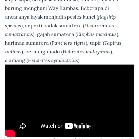
burung menghuni Way Kambas. Beberapa di
antaranya layak menjadi spesies kunci (
flagship
species
), seperti badak sumatera (
Dicerorhinus
sumatransis
), gajah sumatera (
Elephas maximus
),
harimau sumatera (
Panthera tigris
), tapir (
Tapirus
indicus
), beruang madu (
Helarctos malayanus
),
siamang (
Hylobates syndactylus
).